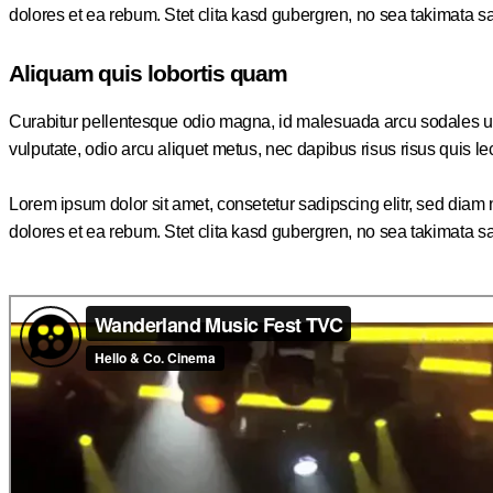
dolores et ea rebum. Stet clita kasd gubergren, no sea takimata s
Aliquam quis lobortis quam
Curabitur pellentesque odio magna, id malesuada arcu sodales ut
vulputate, odio arcu aliquet metus, nec dapibus risus risus quis le
Lorem ipsum dolor sit amet, consetetur sadipscing elitr, sed dia
dolores et ea rebum. Stet clita kasd gubergren, no sea takimata s