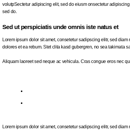
volutpSectetur adipiscing elit, sed do eiusm onsectetur adipiscing el
sed do.
Sed ut perspiciatis unde omnis iste natus et
Lorem ipsum dolor sit amet, consetetur sadipscing elitr, sed dia
dolores et ea rebum. Stet clita kasd gubergren, no sea takimata s
Aliquam laoreet sed neque ac vehicula. Cras congue eros nec quam l
Lorem ipsum dolor sit amet, consetetur sadipscing elitr, sed dia