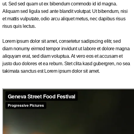
ut. Sed sed quam ut ex bibendum commodo id id magna.
Aliquam sed ligula sed ante blandit volutpat. Ut bibendum, nisi
et mattis vulputate, odio arcu aliquet metus, nec dapibus risus
risus quis lectus.
Lorem ipsum dolor sit amet, consetetur sadipscing elitr, sed
diam nonumy eirmod tempor invidunt ut labore et dolore magna
aliquyam erat, sed diam voluptua. At vero eos et accusam et
justo duo dolores et ea rebum. Stet clita kasd gubergren, no sea
takimata sanctus est Lorem ipsum dolor sit amet.