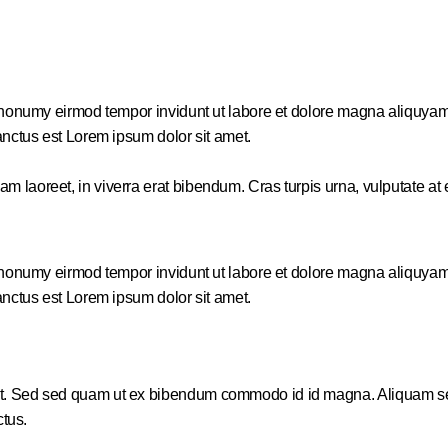
m nonumy eirmod tempor invidunt ut labore et dolore magna aliquyam
anctus est Lorem ipsum dolor sit amet.
aoreet, in viverra erat bibendum. Cras turpis urna, vulputate at es
m nonumy eirmod tempor invidunt ut labore et dolore magna aliquyam
anctus est Lorem ipsum dolor sit amet.
. Sed sed quam ut ex bibendum commodo id id magna. Aliquam sed li
ctus.