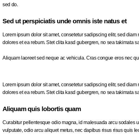
sed do.
Sed ut perspiciatis unde omnis iste natus et
Lorem ipsum dolor sit amet, consetetur sadipscing elitr, sed dia
dolores et ea rebum. Stet clita kasd gubergren, no sea takimata s
Aliquam laoreet sed neque ac vehicula. Cras congue eros nec quam l
Lorem ipsum dolor sit amet, consetetur sadipscing elitr, sed dia
dolores et ea rebum. Stet clita kasd gubergren, no sea takimata s
Aliquam quis lobortis quam
Curabitur pellentesque odio magna, id malesuada arcu sodales ut
vulputate, odio arcu aliquet metus, nec dapibus risus risus quis le