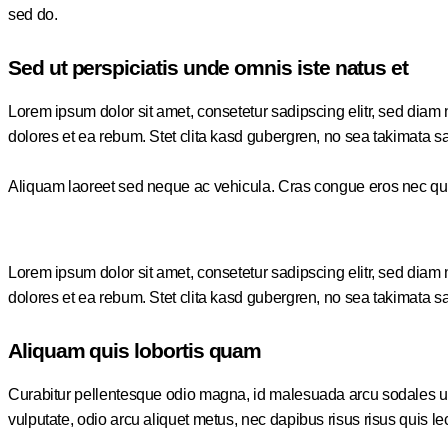
sed do.
Sed ut perspiciatis unde omnis iste natus et
Lorem ipsum dolor sit amet, consetetur sadipscing elitr, sed dia
dolores et ea rebum. Stet clita kasd gubergren, no sea takimata s
Aliquam laoreet sed neque ac vehicula. Cras congue eros nec quam l
Lorem ipsum dolor sit amet, consetetur sadipscing elitr, sed dia
dolores et ea rebum. Stet clita kasd gubergren, no sea takimata s
Aliquam quis lobortis quam
Curabitur pellentesque odio magna, id malesuada arcu sodales ut
vulputate, odio arcu aliquet metus, nec dapibus risus risus quis le