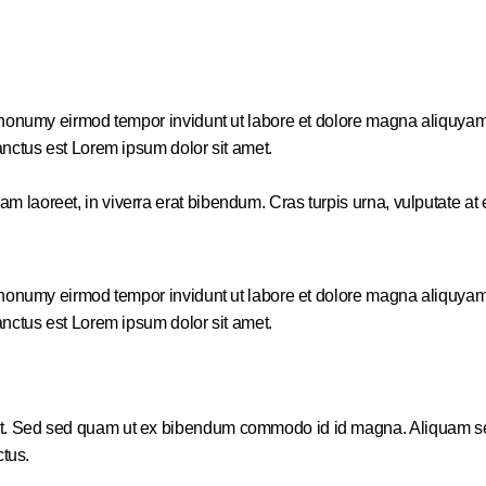
m nonumy eirmod tempor invidunt ut labore et dolore magna aliquyam
anctus est Lorem ipsum dolor sit amet.
aoreet, in viverra erat bibendum. Cras turpis urna, vulputate at es
m nonumy eirmod tempor invidunt ut labore et dolore magna aliquyam
anctus est Lorem ipsum dolor sit amet.
. Sed sed quam ut ex bibendum commodo id id magna. Aliquam sed li
ctus.