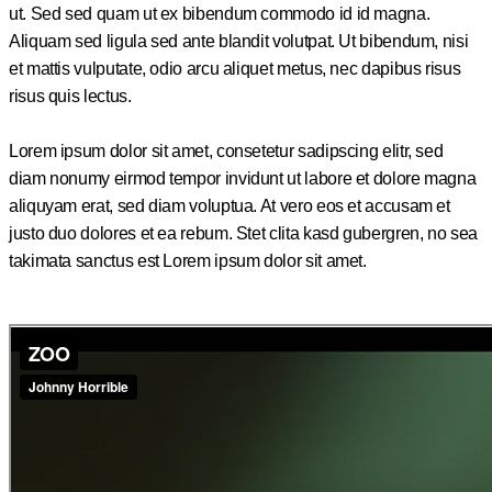
ut. Sed sed quam ut ex bibendum commodo id id magna.
Aliquam sed ligula sed ante blandit volutpat. Ut bibendum, nisi
et mattis vulputate, odio arcu aliquet metus, nec dapibus risus
risus quis lectus.
Lorem ipsum dolor sit amet, consetetur sadipscing elitr, sed
diam nonumy eirmod tempor invidunt ut labore et dolore magna
aliquyam erat, sed diam voluptua. At vero eos et accusam et
justo duo dolores et ea rebum. Stet clita kasd gubergren, no sea
takimata sanctus est Lorem ipsum dolor sit amet.