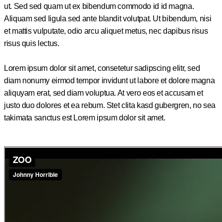
ut. Sed sed quam ut ex bibendum commodo id id magna.
Aliquam sed ligula sed ante blandit volutpat. Ut bibendum, nisi
et mattis vulputate, odio arcu aliquet metus, nec dapibus risus
risus quis lectus.
Lorem ipsum dolor sit amet, consetetur sadipscing elitr, sed
diam nonumy eirmod tempor invidunt ut labore et dolore magna
aliquyam erat, sed diam voluptua. At vero eos et accusam et
justo duo dolores et ea rebum. Stet clita kasd gubergren, no sea
takimata sanctus est Lorem ipsum dolor sit amet.